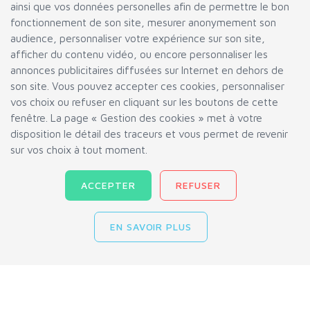
ainsi que vos données personelles afin de permettre le bon
LIENS
fonctionnement de son site, mesurer anonymement son
audience, personnaliser votre expérience sur son site,
FAQ
afficher du contenu vidéo, ou encore personnaliser les
annonces publicitaires diffusées sur Internet en dehors de
Suivi Commande
son site. Vous pouvez accepter ces cookies, personnaliser
Conditions Générales de Vente
vos choix ou refuser en cliquant sur les boutons de cette
Charte de Confidentialité
fenêtre. La page « Gestion des cookies » met à votre
disposition le détail des traceurs et vous permet de revenir
Blog
sur vos choix à tout moment.
Tools
Gestion des Cookies
ACCEPTER
REFUSER
EN SAVOIR PLUS
INN-AND-CO SAS © 2004-2026.